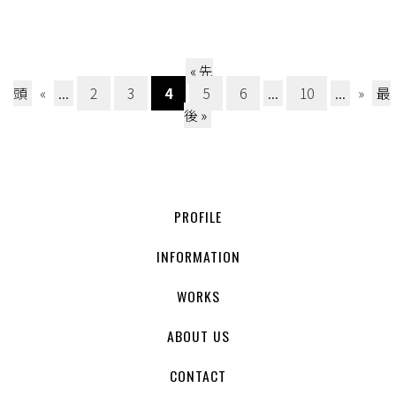
« 先
頭
«
...
2
3
4
5
6
...
10
...
»
最
後 »
PROFILE
INFORMATION
WORKS
ABOUT US
CONTACT