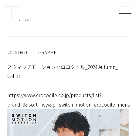
2024.09.01
GRAPHIC_
スウィッチモーションクロコダイル_2024 Autumn_
vol.01
https://www.crocodile.co.jp/products/list?
brand=3&sort=new&pi=switch_motion_crocodile_mens