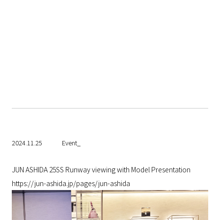
2024.11.25
Event_
JUN ASHIDA 25SS Runway viewing with Model Presentation
https://jun-ashida.jp/pages/jun-ashida