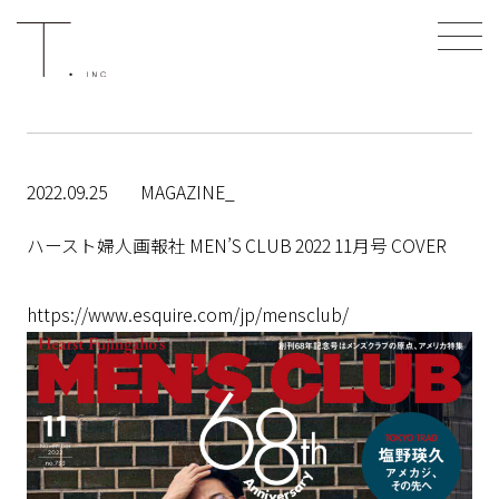
2022.09.25
MAGAZINE_
ハースト婦人画報社 MEN’S CLUB 2022 11月号 COVER
https://www.esquire.com/jp/mensclub/